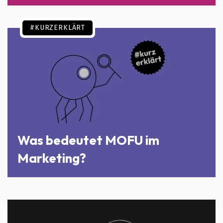
#KURZERKLÄRT
Was bedeutet MOFU im
Marketing?