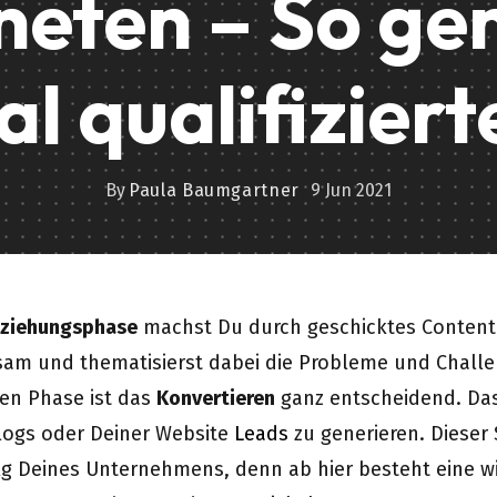
eten – So gen
l qualifiziert
By
Paula Baumgartner
9 Jun 2021
ziehungsphase
machst Du durch geschicktes Content 
am und thematisierst dabei die Probleme und Challen
ten Phase ist das
Konvertieren
ganz entscheidend. Das 
logs oder Deiner Website
Leads
zu generieren. Dieser S
lg Deines Unternehmens, denn ab hier besteht eine wi