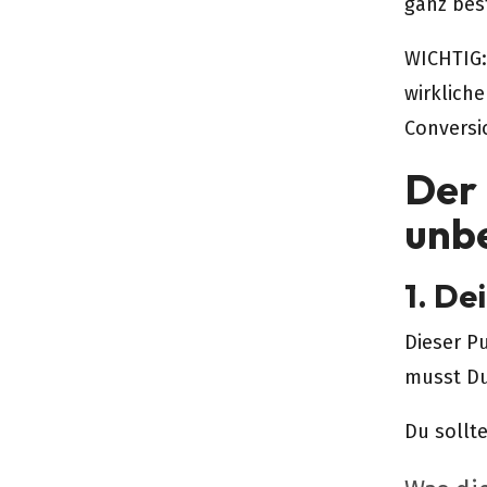
ganz bes
WICHTIG:
wirklich
Conversi
Der
unb
1. De
Dieser P
musst Du
Du sollt