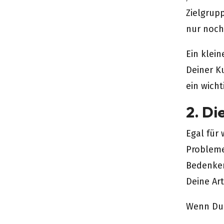
Zielgrup
nur noch
Ein klein
Deiner K
ein wich
2. Di
Egal für
Probleme
Bedenken
Deine Art
Wenn Du 