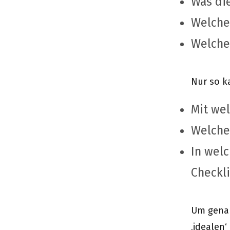
Was di
Welche 
Welche
Nur so k
Mit we
Welche
In wel
Checkli
Um genau
‚idealen