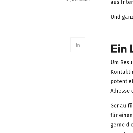
aus Inte
Und ganz
Ein 
Um Besuc
Kontakti
potentie
Adresse 
Genau fü
für eine
gerne di