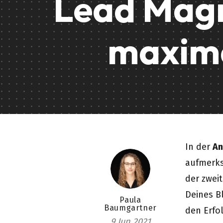
Lead Magn
maxima
In der
An
aufmerks
der zwei
Deines B
Paula
Baumgartner
den Erfo
9 Jun 2021