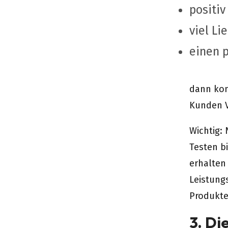
positi
viel Li
einen 
dann komm
Kunden V
Wichtig:
Testen bi
erhalten 
Leistung
Produkte
3. Di